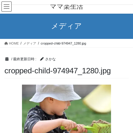
コ
ナ
ママ楽生活
ン
ビ
テ
ゲ
ン
ー
メディア
ツ
シ
へ
ョ
ス
ン
HOME
メディア
cropped-child-974947_1280.jpg
キ
に
ッ
移
プ
動
/ 最終更新日時 :
さかな
cropped-child-974947_1280.jpg