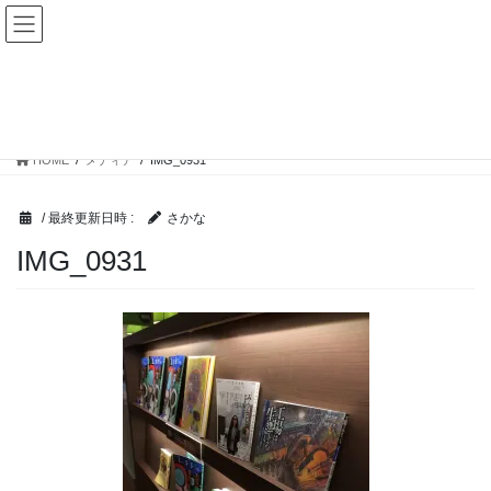
コ
ナ
ママ楽生活
ン
ビ
テ
ゲ
ン
ー
メディア
ツ
シ
へ
ョ
ス
ン
HOME
メディア
IMG_0931
キ
に
ッ
移
プ
動
/ 最終更新日時 :
さかな
IMG_0931