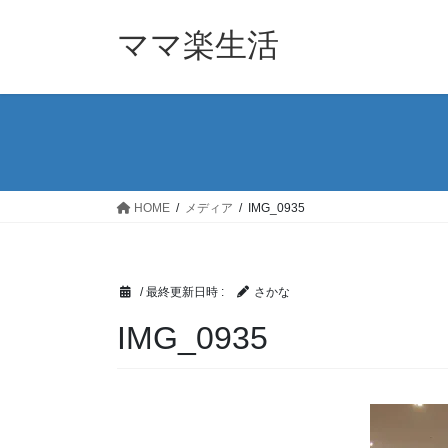
コ
ナ
ン
ビ
ママ楽生活
テ
ゲ
ン
ー
ツ
シ
へ
ョ
ス
ン
キ
に
ッ
移
HOME
メディア
IMG_0935
プ
動
/ 最終更新日時 :
さかな
IMG_0935