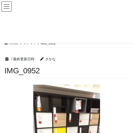
コ
ナ
ママ楽生活
ン
ビ
テ
ゲ
ン
ー
メディア
ツ
シ
へ
ョ
ス
ン
HOME
メディア
IMG_0952
キ
に
ッ
移
プ
動
/ 最終更新日時 :
さかな
IMG_0952