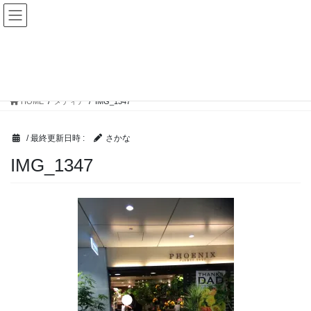
コ
ナ
ママ楽生活
ン
ビ
テ
ゲ
ン
ー
メディア
ツ
シ
へ
ョ
ス
ン
HOME
メディア
IMG_1347
キ
に
ッ
移
プ
動
/ 最終更新日時 :
さかな
IMG_1347