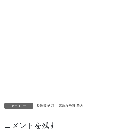
メルカリで一日で売れたも
おしゃれペン立ては本型小
の
物入れを立てて使う！
整理収納術
整理収納術
本型小物入れを0円で収納し
やすい小物入れへ変身させ
るコツ
おすすめオシャレGOODS♬
整理収納術
、
素敵な整理収納
カテゴリー
コメントを残す